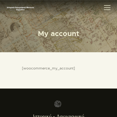
My account
ΑΡΧΙΚΗ
ΕΚΘΕΣΗ
ΣΧΕΤΙΚΑ
ΕΠΙΚΟΙΝΩΝΊΑ
[woocommerce_my_account]
Ιστορικό - Λαογραφικό