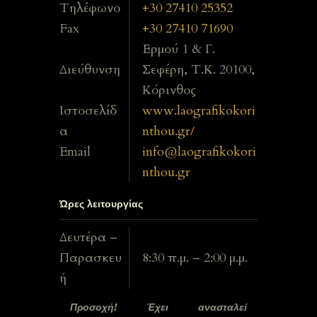
Τηλέφωνο
+30 27410 25352
Fax
+30 27410 71690
Ερμού 1 & Γ.
Διεύθυνση
Σεφέρη, Τ.Κ. 20100,
Κόρινθος
Ιστοσελίδ
www.laografikokori
α
nthou.gr/
Email
info@laografikokori
nthou.gr
Ώρες λειτουργίας
Δευτέρα –
Παρασκευ
8:30 π.μ. – 2:00 μ.μ.
ή
Προσοχή! Έχει ανασταλεί