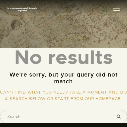
ΑΡΧΙΚΗ
No results
ΕΚΘΕΣΗ
ΣΧΕΤΙΚΑ
ΕΠΙΚΟΙΝΩΝΊΑ
We're sorry, but your query did not
match
CAN'T FIND WHAT YOU NEED? TAKE A MOMENT AND DO
A SEARCH BELOW OR START FROM
OUR HOMEPAGE
.