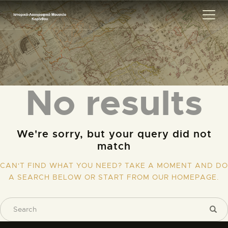
ΑΡΧΙΚΗ
No results
ΕΚΘΕΣΗ
ΣΧΕΤΙΚΑ
ΕΠΙΚΟΙΝΩΝΊΑ
We're sorry, but your query did not
match
CAN'T FIND WHAT YOU NEED? TAKE A MOMENT AND DO
A SEARCH BELOW OR START FROM
OUR HOMEPAGE
.