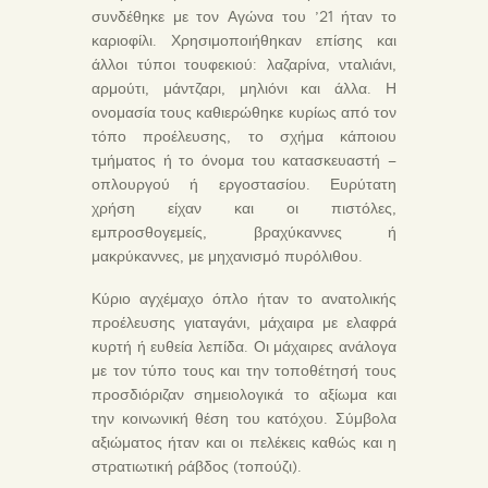
συνδέθηκε με τον Αγώνα του ’21 ήταν το
καριοφίλι. Χρησιμοποιήθηκαν επίσης και
άλλοι τύποι τουφεκιού: λαζαρίνα, νταλιάνι,
αρμούτι, μάντζαρι, μηλιόνι και άλλα. Η
ονομασία τους καθιερώθηκε κυρίως από τον
τόπο προέλευσης, το σχήμα κάποιου
τμήματος ή το όνομα του κατασκευαστή –
οπλουργού ή εργοστασίου. Ευρύτατη
χρήση είχαν και οι πιστόλες,
εμπροσθογεμείς, βραχύκαννες ή
μακρύκαννες, με μηχανισμό πυρόλιθου.
Κύριο αγχέμαχο όπλο ήταν το ανατολικής
προέλευσης γιαταγάνι, μάχαιρα με ελαφρά
κυρτή ή ευθεία λεπίδα. Οι μάχαιρες ανάλογα
με τον τύπο τους και την τοποθέτησή τους
προσδιόριζαν σημειολογικά το αξίωμα και
την κοινωνική θέση του κατόχου. Σύμβολα
αξιώματος ήταν και οι πελέκεις καθώς και η
στρατιωτική ράβδος (τοπούζι).