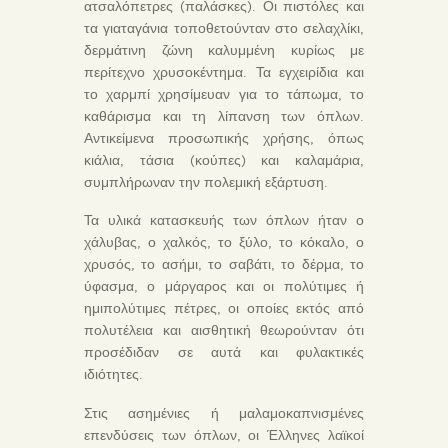
ατσαλόπετρες (παλάσκες). Οι πιστόλες και
τα γιαταγάνια τοποθετούνταν στο σελαχλίκι,
δερμάτινη ζώνη καλυμμένη κυρίως με
περίτεχνο χρυσοκέντημα. Τα εγχειρίδια και
το χαρμπί χρησίμευαν για το τάπωμα, το
καθάρισμα και τη λίπανση των όπλων.
Αντικείμενα προσωπικής χρήσης, όπως
κιάλια, τάσια (κούπες) και καλαμάρια,
συμπλήρωναν την πολεμική εξάρτυση.
Τα υλικά κατασκευής των όπλων ήταν ο
χάλυβας, ο χαλκός, το ξύλο, το κόκαλο, ο
χρυσός, το ασήμι, το σαβάτι, το δέρμα, το
ύφασμα, ο μάργαρος και οι πολύτιμες ή
ημιπολύτιμες πέτρες, οι οποίες εκτός από
πολυτέλεια και αισθητική θεωρούνταν ότι
προσέδιδαν σε αυτά και φυλακτικές
ιδιότητες.
Στις ασημένιες ή μαλαμοκαπνισμένες
επενδύσεις των όπλων, οι Έλληνες λαϊκοί