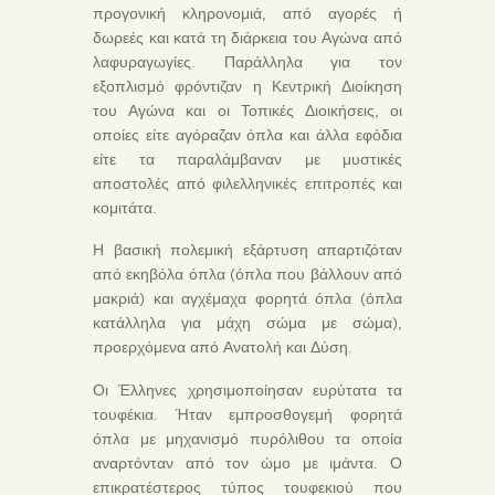
προγονική κληρονομιά, από αγορές ή
δωρεές και κατά τη διάρκεια του Αγώνα από
λαφυραγωγίες. Παράλληλα για τον
εξοπλισμό φρόντιζαν η Κεντρική Διοίκηση
του Αγώνα και οι Τοπικές Διοικήσεις, οι
οποίες είτε αγόραζαν όπλα και άλλα εφόδια
είτε τα παραλάμβαναν με μυστικές
αποστολές από φιλελληνικές επιτροπές και
κομιτάτα.
Η βασική πολεμική εξάρτυση απαρτιζόταν
από εκηβόλα όπλα (όπλα που βάλλουν από
μακριά) και αγχέμαχα φορητά όπλα (όπλα
κατάλληλα για μάχη σώμα με σώμα),
προερχόμενα από Ανατολή και Δύση.
Οι Έλληνες χρησιμοποίησαν ευρύτατα τα
τουφέκια. Ήταν εμπροσθογεμή φορητά
όπλα με μηχανισμό πυρόλιθου τα οποία
αναρτόνταν από τον ώμο με ιμάντα. Ο
επικρατέστερος τύπος τουφεκιού που