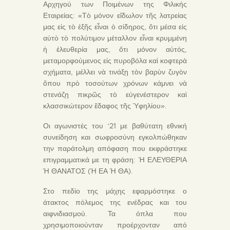
Αρχηγού των Ποιμένων της Φιλικής
Εταιρείας: «Τὸ μόνον εἴδωλον τῆς λατρείας
μας εἰς τὸ ἑξῆς εἶναι ὁ σίδηρος, ὅτι μέσα εἰς
αὐτὸ τὸ πολύτιμον μέταλλον εἶναι κρυμμένη
ἡ ἐλευθερία μας, ὅτι μόνον αὐτός,
μεταμορφούμενος εἰς πυροβόλα καὶ κοφτερὰ
σχήματα, μέλλει νὰ τινάξῃ τὸν βαρὺν ζυγὸν
ὅπου πρὸ τοσούτων χρόνων κάμνει νὰ
στενάζῃ πικρῶς τὸ εὐγενέστερον καὶ
κλασσικώτερον ἔδαφος τῆς Ὑφηλίου».
Οι αγωνιστές του ’21 με βαθύτατη εθνική
συνείδηση και σωφροσύνη εγκολπώθηκαν
την παράτολμη απόφαση που εκφράστηκε
επιγραμματικά με τη φράση: Ή ΕΛΕΥΘΕΡΙΑ
Ή ΘΑΝΑΤΟΣ (Ή ΕΑ Ή ΘΑ).
Στο πεδίο της μάχης εφαρμόστηκε ο
άτακτος πόλεμος της ενέδρας και του
αιφνιδιασμού. Τα όπλα που
χρησιμοποιούνταν προέρχονταν από