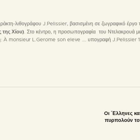
κτη-λιθογράφου J.Pelissier, βασισμένη σε ζωγραφικό έργο το
 της Χίου)
. Στο κέντρο, η προσωπογραφία του Ντελακρουά με
η: À monsieur L.Gerome son eleve …. υπογραφή J.Pelissier 
Oι ΄Ελληνες κα
πυρπολούν τον