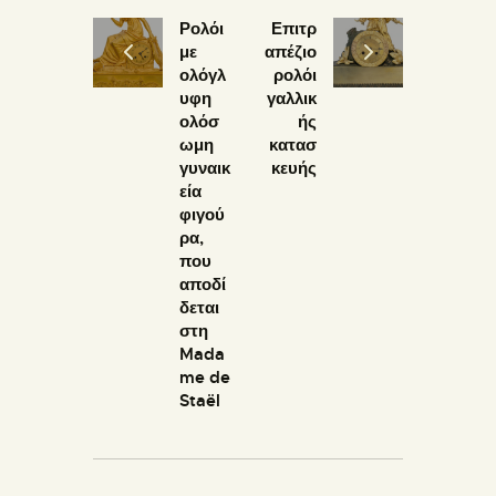
Ρολόι
Επιτρ
με
απέζιο
ολόγλ
ρολόι
υφη
γαλλικ
ολόσ
ής
ωμη
κατασ
γυναικ
κευής
εία
φιγού
ρα,
που
αποδί
δεται
στη
Mada
me de
Staël