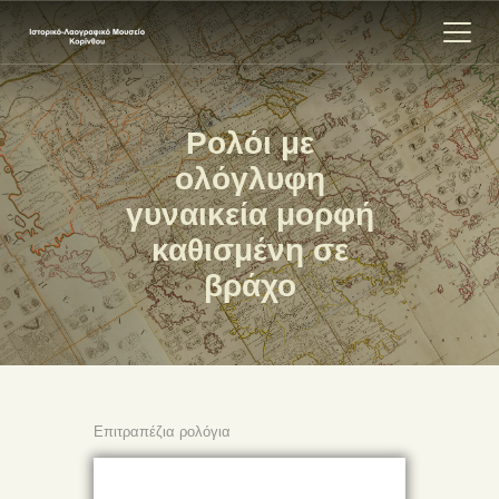
Ρολόι με
ΑΡΧΙΚΗ
ολόγλυφη
ΕΚΘΕΣΗ
γυναικεία μορφή
ΣΧΕΤΙΚΑ
καθισμένη σε
ΕΠΙΚΟΙΝΩΝΊΑ
βράχο
Επιτραπέζια ρολόγια