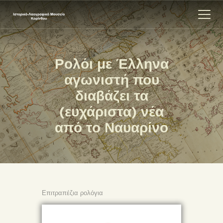
Ρολόι με Έλληνα
ΑΡΧΙΚΗ
αγωνιστή που
ΕΚΘΕΣΗ
διαβάζει τα
ΣΧΕΤΙΚΑ
(ευχάριστα) νέα
ΕΠΙΚΟΙΝΩΝΊΑ
από το Ναυαρίνο
Επιτραπέζια ρολόγια