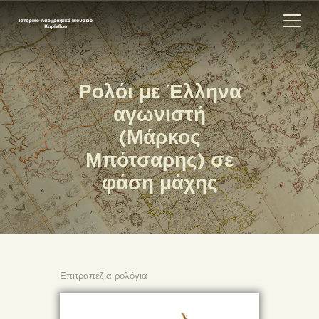
Ρολόι με Έλληνα
ΑΡΧΙΚΗ
αγωνιστή
ΕΚΘΕΣΗ
(Μάρκος
ΣΧΕΤΙΚΑ
Μπότσαρης) σε
ΕΠΙΚΟΙΝΩΝΊΑ
φάση μάχης
Επιτραπέζια ρολόγια