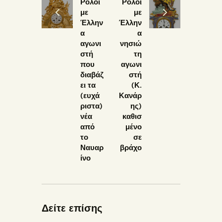
Ρολόι
Ρολόι
με
με
Έλλην
Έλλην
α
α
αγωνι
νησιώ
στή
τη
που
αγωνι
διαβάζ
στή
ει τα
(Κ.
(ευχά
Κανάρ
ριστα)
ης)
νέα
καθισ
από
μένο
το
σε
Ναυαρ
βράχο
ίνο
Δείτε επίσης