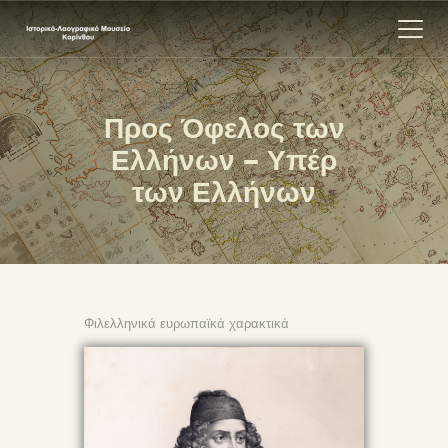
Προς Όφελος των
ΑΡΧΙΚΗ
Ελλήνων – Υπέρ
ΕΚΘΕΣΗ
των Ελλήνων
ΣΧΕΤΙΚΑ
ΕΠΙΚΟΙΝΩΝΊΑ
Φιλελληνικά ευρωπαϊκά χαρακτικά