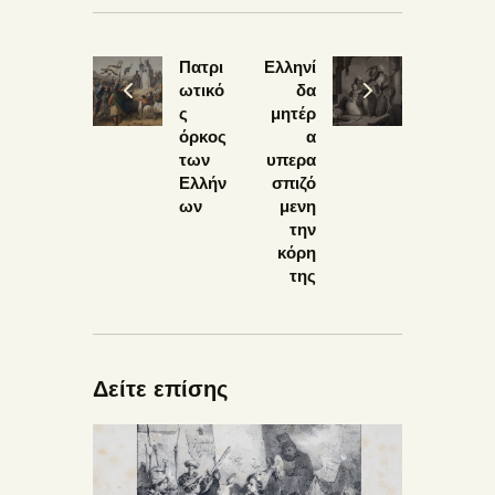
Πατρι
Ελληνί
ωτικό
δα
ς
μητέρ
όρκος
α
των
υπερα
Ελλήν
σπιζό
ων
μενη
την
κόρη
της
Δείτε επίσης