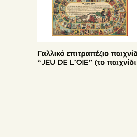
Γαλλικό επιτραπέζιο παιχνίδ
“JEU DE L’OIE” (το παιχνίδι
της χήνας)