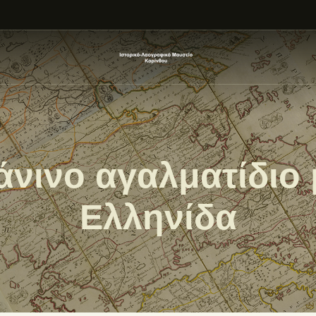
ΑΡΧΙΚΗ
ΕΚΘΕΣΗ
ΣΧΕΤΙΚΑ
ΕΠΙΚΟΙΝΩΝΊΑ
νινο αγαλματίδιο 
Ελληνίδα