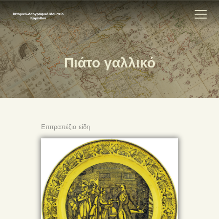
Πιάτο γαλλικό
ΑΡΧΙΚΗ
ΕΚΘΕΣΗ
ΣΧΕΤΙΚΑ
ΕΠΙΚΟΙΝΩΝΊΑ
Επιτραπέζια είδη