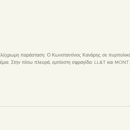
 πολύχρωμη παράσταση: Ο Κωνσταντίνος Κανάρης σε πυρπο
έμια. Στην πίσω πλευρά, εμπίεστη σφραγίδα: LL&T και MON