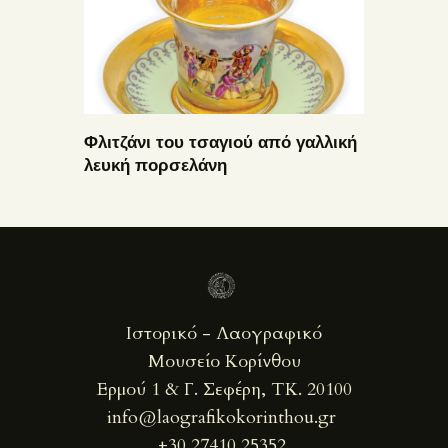
Φλιτζάνι του τσαγιού από γαλλική
λευκή πορσελάνη
Ιστορικό - Λαογραφικό
Μουσείο Κορίνθου
Ερμού 1 & Γ. Σεφέρη, ΤΚ. 20100
info@laografikokorinthou.gr
+30 27410 25352