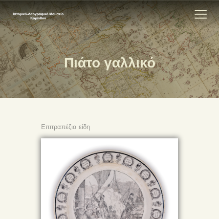
Πιάτο γαλλικό
ΑΡΧΙΚΗ
ΕΚΘΕΣΗ
ΣΧΕΤΙΚΑ
ΕΠΙΚΟΙΝΩΝΊΑ
Επιτραπέζια είδη