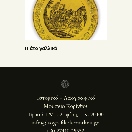
Πιάτο γαλλικό
Ιστορικό - Λαογραφικό
Μουσείο Κορίνθου
Ερμού 1 & Γ. Σεφέρη, ΤΚ. 20100
info@laografikokorinthou.gr
+30 27410 25352