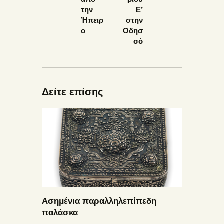
την
Ε’
Ήπειρ
στην
ο
Οδησ
σό
Δείτε επίσης
Ασημένια παραλληλεπίπεδη
παλάσκα