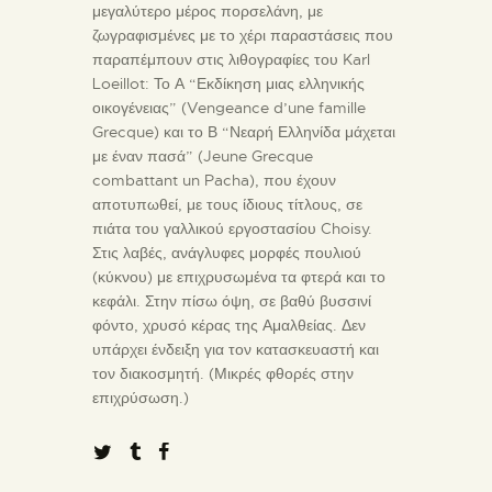
μεγαλύτερο μέρος πορσελάνη, με
ζωγραφισμένες με το χέρι παραστάσεις που
παραπέμπουν στις λιθογραφίες του Karl
Loeillot: Το Α “Εκδίκηση μιας ελληνικής
οικογένειας” (Vengeance d’une famille
Grecque) και το Β “Νεαρή Ελληνίδα μάχεται
με έναν πασά” (Jeune Grecque
combattant un Pacha), που έχουν
αποτυπωθεί, με τους ίδιους τίτλους, σε
πιάτα του γαλλικού εργοστασίου Choisy.
Στις λαβές, ανάγλυφες μορφές πουλιού
(κύκνου) με επιχρυσωμένα τα φτερά και το
κεφάλι. Στην πίσω όψη, σε βαθύ βυσσινί
φόντο, χρυσό κέρας της Αμαλθείας. Δεν
υπάρχει ένδειξη για τον κατασκευαστή και
τον διακοσμητή. (Μικρές φθορές στην
επιχρύσωση.)