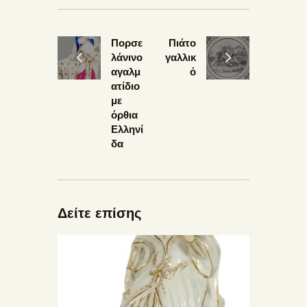
Πορσε
Πιάτο
λάνινο
γαλλικ
αγαλμ
ό
ατίδιο
με
όρθια
Ελληνί
δα
Δείτε επίσης