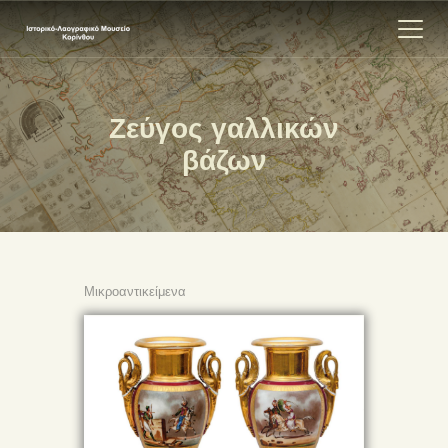
Ζεύγος γαλλικών
ΑΡΧΙΚΗ
βάζων
ΕΚΘΕΣΗ
ΣΧΕΤΙΚΑ
ΕΠΙΚΟΙΝΩΝΊΑ
Μικροαντικείμενα