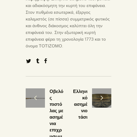
και αδιακόσμητη την κυρτή του επιφάνεια.
Στον πυθμένα εσωτερικά, έξεργος
καλεμιστός (σε πίσσα) συμμετρικός φυτικός
και άνθινος διάκοσμος καλύπτει όλη την
επιφάνειά του. Στην εξωτερική κυρτή
επιφάνεια φέρει τη χρονολογία 1773 και το
όνομα ΤΟΤΙΖΟΜΟ.
Οβελό
Ελληνι
ς
κό
πιστό
ασημέ
λας με
νιο
ασημέ
τάσι
νια
επιχρ
υσωμ