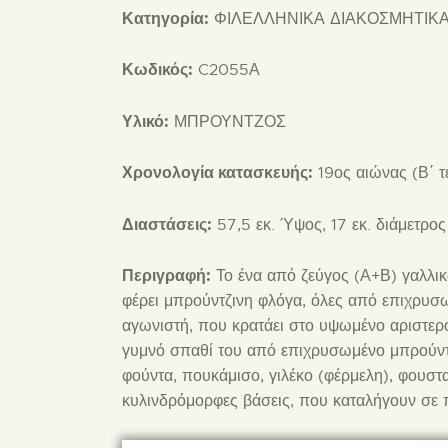
Κατηγορία:
ΦΙΛΕΛΛΗΝΙΚΑ ΔΙΑΚΟΣΜΗΤΙΚΑ
Κωδικός:
C2055Α
Υλικό:
ΜΠΡΟΥΝΤΖΟΣ
Χρονολογία κατασκευής:
19ος αιώνας (Β΄ τ
Διαστάσεις:
57,5 εκ. Ύψος, 17 εκ. διάμετρο
Περιγραφή:
Το ένα από ζεύγος (Α+Β) γαλλικ
φέρει μπρούντζινη φλόγα, όλες από επιχρυ
αγωνιστή, που κρατάει στο υψωμένο αριστερό 
γυμνό σπαθί του από επιχρυσωμένο μπρούντζ
φούντα, πουκάμισο, γιλέκο (φέρμελη), φουστα
κυλινδρόμορφες βάσεις, που καταλήγουν σε 