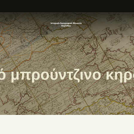
ΑΡΧΙΚΗ
ΕΚΘΕΣΗ
ΣΧΕΤΙΚΑ
ΕΠΙΚΟΙΝΩΝΊΑ
ό μπρούντζινο κη