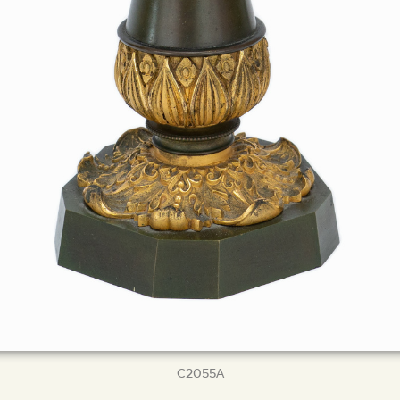
C2055Α