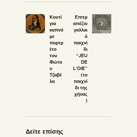
Κουτί
Επιτρ
για
απέζιο
καπνό
γαλλικ
με
ό
πορτρ
παιχνί
έτο
δι
του
“JEU
Φώτο
DE
υ
L’OIE”
Τζαβέ
(το
λα
παιχνί
δι της
χήνας
)
Δείτε επίσης