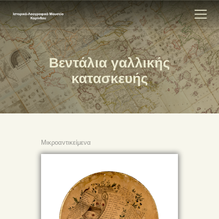
Βεντάλια γαλλικής
ΑΡΧΙΚΗ
κατασκευής
ΕΚΘΕΣΗ
ΣΧΕΤΙΚΑ
ΕΠΙΚΟΙΝΩΝΊΑ
Μικροαντικείμενα