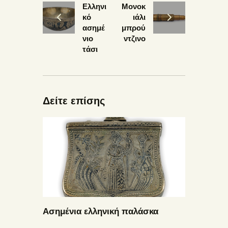
Ελληνι
Μονοκ
κό
ιάλι
ασημέ
μπρού
νιο
ντζινο
τάσι
Δείτε επίσης
Ασημένια ελληνική παλάσκα