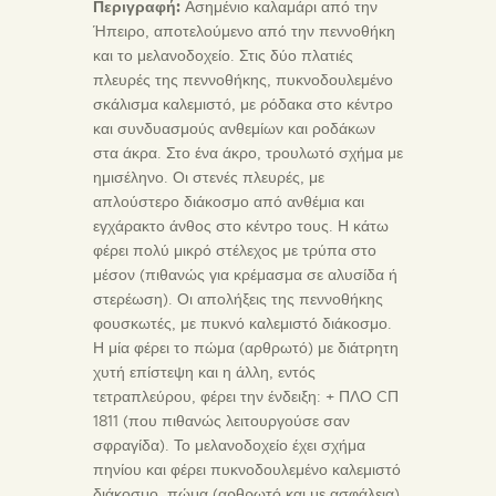
Περιγραφή:
Ασημένιο καλαμάρι από την
Ήπειρο, αποτελούμενο από την πεννοθήκη
και το μελανοδοχείο. Στις δύο πλατιές
πλευρές της πεννοθήκης, πυκνοδουλεμένο
σκάλισμα καλεμιστό, με ρόδακα στο κέντρο
και συνδυασμούς ανθεμίων και ροδάκων
στα άκρα. Στο ένα άκρο, τρουλωτό σχήμα με
ημισέληνο. Οι στενές πλευρές, με
απλούστερο διάκοσμο από ανθέμια και
εγχάρακτο άνθος στο κέντρο τους. Η κάτω
φέρει πολύ μικρό στέλεχος με τρύπα στο
μέσον (πιθανώς για κρέμασμα σε αλυσίδα ή
στερέωση). Οι απολήξεις της πεννοθήκης
φουσκωτές, με πυκνό καλεμιστό διάκοσμο.
Η μία φέρει το πώμα (αρθρωτό) με διάτρητη
χυτή επίστεψη και η άλλη, εντός
τετραπλεύρου, φέρει την ένδειξη: + ΠΛΟ CΠ
1811 (που πιθανώς λειτουργούσε σαν
σφραγίδα). Το μελανοδοχείο έχει σχήμα
πηνίου και φέρει πυκνοδουλεμένο καλεμιστό
διάκοσμο, πώμα (αρθρωτό και με ασφάλεια)