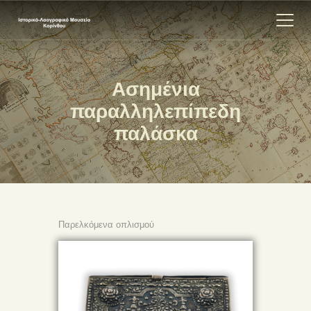
Ασημένια
ΑΡΧΙΚΗ
παραλληλεπίπεδη
ΕΚΘΕΣΗ
παλάσκα
ΣΧΕΤΙΚΑ
ΕΠΙΚΟΙΝΩΝΊΑ
Παρελκόμενα οπλισμού