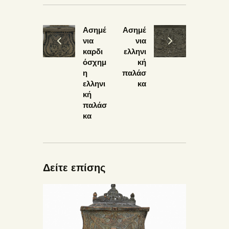
Ασημέ
Ασημέ
νια
νια
καρδι
ελληνι
όσχημ
κή
η
παλάσ
ελληνι
κα
κή
παλάσ
κα
Δείτε επίσης