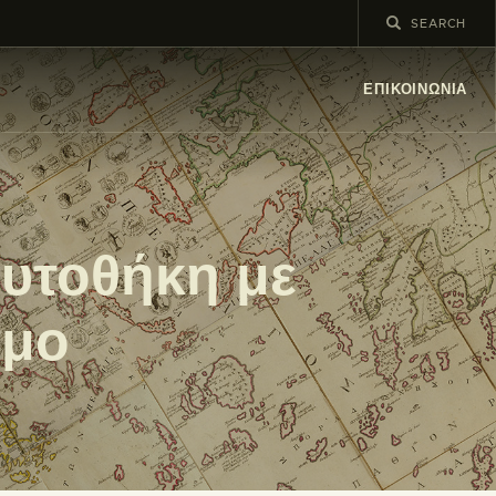
ΕΠΙΚΟΙΝΩΝΊΑ
υτοθήκη με
σμο