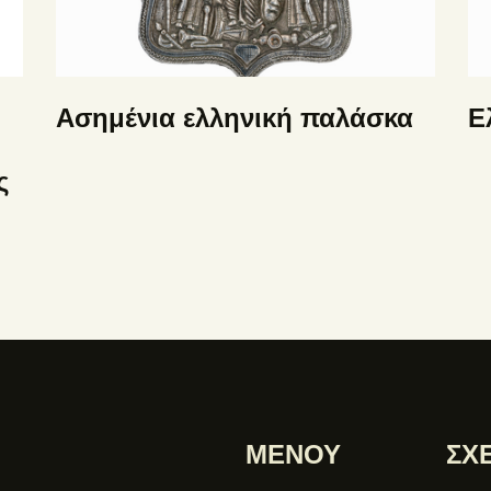
Ασημένια ελληνική παλάσκα
Ε
ς
ΜΕΝΟΥ
ΣΧ