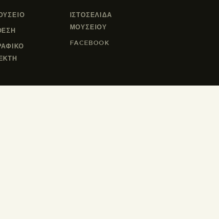
ΟΥΣΕΙΟ
ΙΣΤΟΣΕΛΙΔΑ
ΜΟΥΣΕΊΟΥ
ΘΕΣΗ
FACEBOOK
ΡΑΦΙΚΟ
ΕΚΤΗ
 Ελευθερίας © 2026. ALL RIGHTS RESERVED.