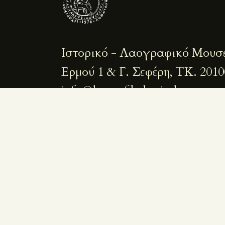
Ιστορικό - Λαογραφικό Μουσ
Ερμού 1 & Γ. Σεφέρη, ΤΚ. 2010
info@laografikokorinthou.gr
+30 27410 25352