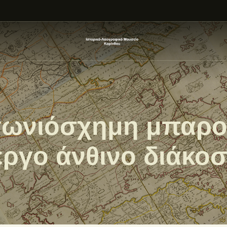
ΑΡΧΙΚΗ
ΕΚΘΕΣΗ
ΣΧΕΤΙΚΑ
ΕΠΙΚΟΙΝΩΝΊΑ
γωνιόσχημη μπαρο
εργο άνθινο διάκο