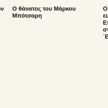
ών
Ο θάνατος του Μάρκου
Ο
Μπότσαρη
ε
Ε
σ
΄
υ
ΜΕΝΟΥ
ΣΧ