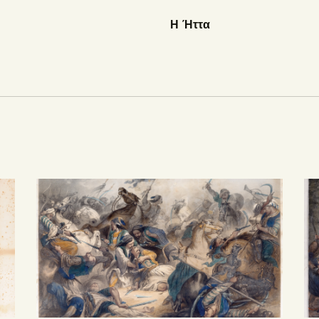
Η Ήττα